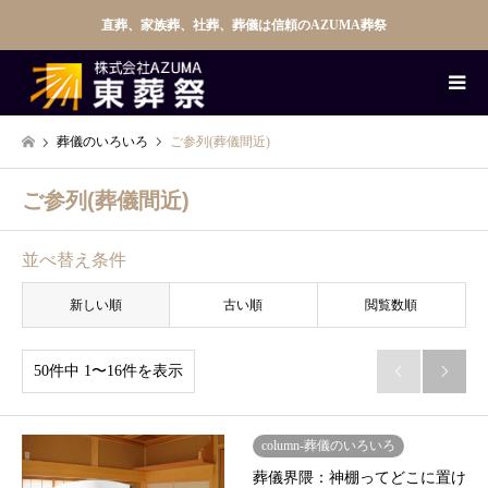
直葬、家族葬、社葬、葬儀は信頼のAZUMA葬祭
葬儀のいろいろ
ご参列(葬儀間近)
ご参列(葬儀間近)
並べ替え条件
新しい順
古い順
閲覧数順
50件中 1〜16件を表示


column-葬儀のいろいろ
葬儀界隈：神棚ってどこに置け