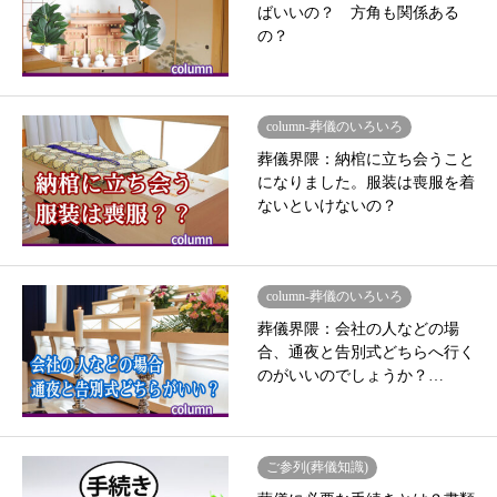
ばいいの？ 方角も関係ある
の？
column-葬儀のいろいろ
葬儀界隈：納棺に立ち会うこと
になりました。服装は喪服を着
ないといけないの？
column-葬儀のいろいろ
葬儀界隈：会社の人などの場
合、通夜と告別式どちらへ行く
のがいいのでしょうか？…
ご参列(葬儀知識)