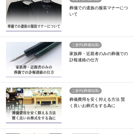
葬儀での遺族の服装マナーにつ
いて
ご参列(葬儀知識)
家族葬・近親者のみの葬儀での
訃報連絡の仕方
ご参列(葬儀知識)
葬儀費用を安く抑える方法 賢
く良いお葬式をする為に