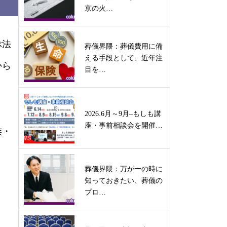
京の火…
ぶ法
葬儀界隈：葬儀費用に備
える手段として、近年注
から
目を…
2026.6月～9月–もしも講
座・事前相談会を開催…
族・
葬儀界隈：万が一の時に
知っておきたい、葬儀の
プロ…