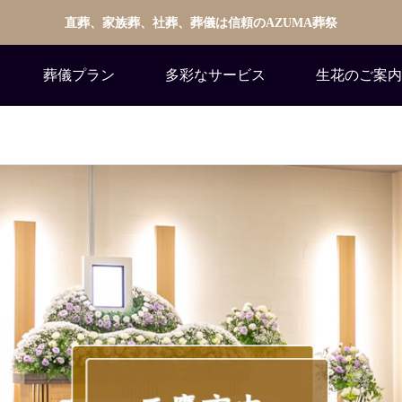
直葬、家族葬、社葬、葬儀は信頼のAZUMA葬祭
葬儀プラン
多彩なサービス
生花のご案内