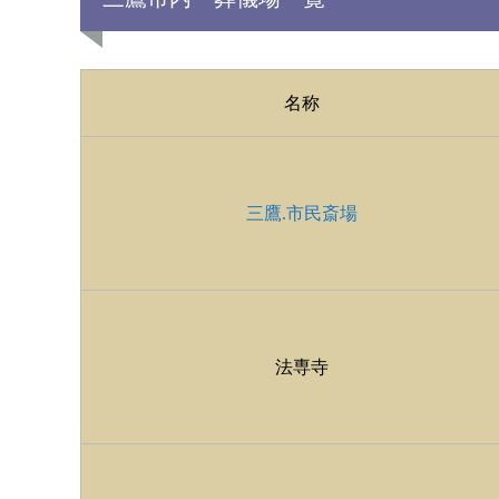
名称
三鷹.市民斎場
法専寺