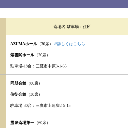
斎場名-
駐車場：
住所
AZUMAホール
（30席）
※詳しくはこちら
紫雲閣ホール
（20席）
駐車場-18台：
三鷹市中原3-1-65
同朋会館
（80席）
信徒会館
（30席）
駐車場-30台
：三鷹市上連雀2-5-13
霊泉斎場第一
（60席）