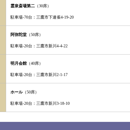
霊泉斎場第二
（30席）
駐車場-70台：
三鷹市下連雀4-19-20
阿弥陀堂
（50席）
駐車場-20台：
三鷹市新川4-4-22
明月会館
（40席）
駐車場-20台：
三鷹市新川2-1-17
ホール
（50席）
駐車場-20台：
三鷹市新川3-18-10