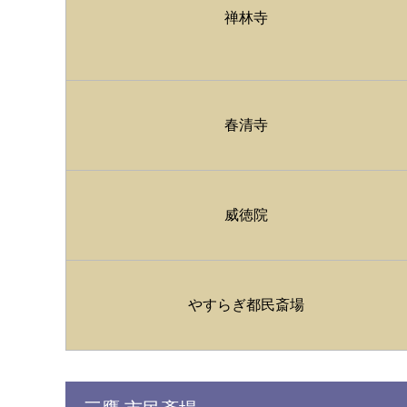
禅林寺
春清寺
威徳院
やすらぎ都民斎場