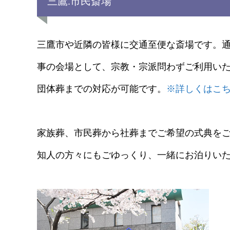
三鷹.市民斎場
三鷹市や近隣の皆様に交通至便な斎場です。
事の会場として、宗教・宗派問わずご利用い
団体葬までの対応が可能です。
※詳しくはこ
家族葬、市民葬から社葬までご希望の式典を
知人の方々にもごゆっくり、一緒にお泊りい