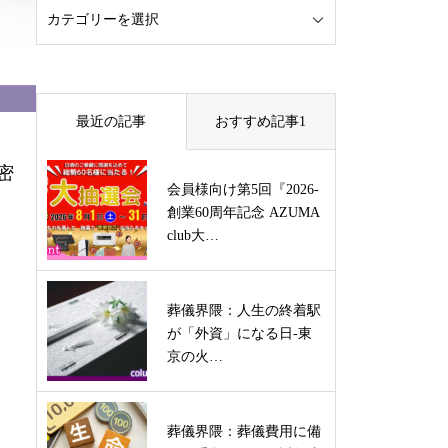
最近の記事
おすすめ記事1
密
会員様向け第5回『2026-
創業60周年記念 AZUMA
club大…
葬儀界隈：人生の終着駅
が「外資」になる日-東
京の火…
葬儀界隈：葬儀費用に備