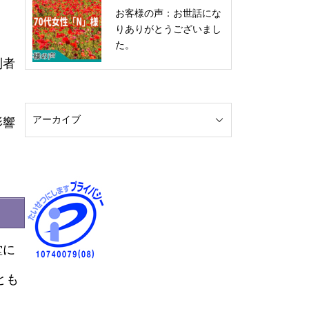
お客様の声：お世話にな
りありがとうございまし
た。
列者
影響
堂に
とも