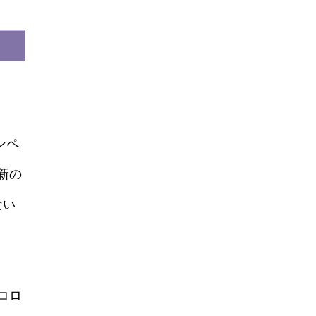
ンペ
新の
ない
コロ