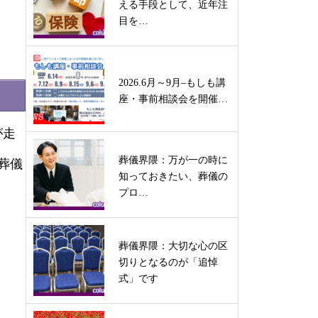
える手段として、近年注
目を…
2026.6月～9月–もしも講
座・事前相談会を開催…
が走
葬儀界隈：万が一の時に
葬儀
知っておきたい、葬儀の
プロ…
葬儀界隈：大切な心の区
切りとなるのが「追悼
式」です