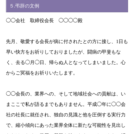
５.弔辞の文例
◯◯会社 取締役会長 ◯◯◯◯殿
先月、敬愛する会長が病に付されたとの方に接し、1日も
早い快方をお祈りしておりましたが、闘病の甲斐もな
く、去る◯月◯日、帰らぬ人となってしまいました。心
からご冥福をお祈りいたします。
◯◯会長の、業界への、そして地域社会への貢献は、い
まここで私が語るまでもありません。平成◯年に◯◯会
社の社長に就任され、独自の見識と他を圧倒する実行力
で、縮小傾向にあった業界全体に新たな可能性を見出し