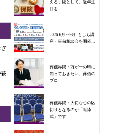
える手段として、近年注
目を…
2026.6月～9月–もしも講
座・事前相談会を開催…
はぎ
葬儀界隈：万が一の時に
び萩
知っておきたい、葬儀の
プロ…
葬儀界隈：大切な心の区
切りとなるのが「追悼
式」です
し、