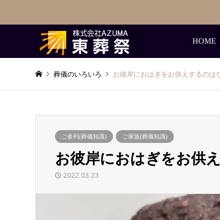
HOME
葬儀のいろいろ
お彼岸におはぎをお供えするのは
ご参列(葬儀知識)
ご家族(葬儀知識)
お彼岸におはぎをお供
2022.03.23