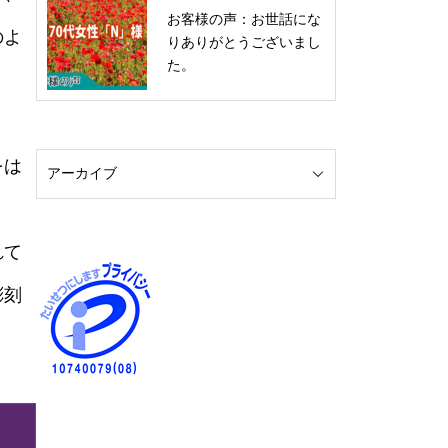
お客様の声：お世話にな
のよ
りありがとうございまし
た。
をは
れて
彫刻