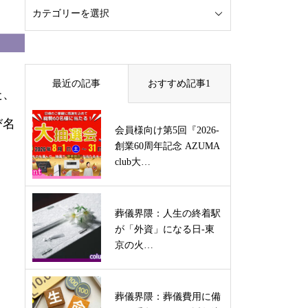
最近の記事
おすすめ記事1
た、
び名
会員様向け第5回『2026-
創業60周年記念 AZUMA
club大…
葬儀界隈：人生の終着駅
が「外資」になる日-東
京の火…
葬儀界隈：葬儀費用に備