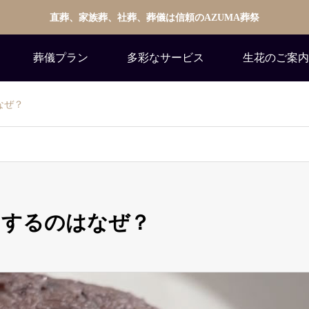
直葬、家族葬、社葬、葬儀は信頼のAZUMA葬祭
葬儀プラン
多彩なサービス
生花のご案内
なぜ？
えするのはなぜ？