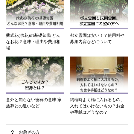
葬式花(供花)の基礎知識 どん
都立霊園は安い！？使用料や
なお花？意味・理由や費用相
募集内容などについて
場
意外と知らない密葬の意味 家
納棺時よく柩に入れるもの、
族葬との違いなど
入れてはいけないもの？お金
や手紙はどうなの？
お急ぎの方