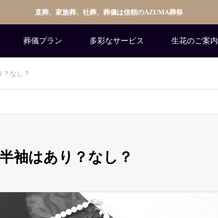
直葬、家族葬、社葬、葬儀は信頼のAZUMA葬祭
葬儀プラン
多彩なサービス
生花のご案内
り？なし？
半袖はあり？なし？