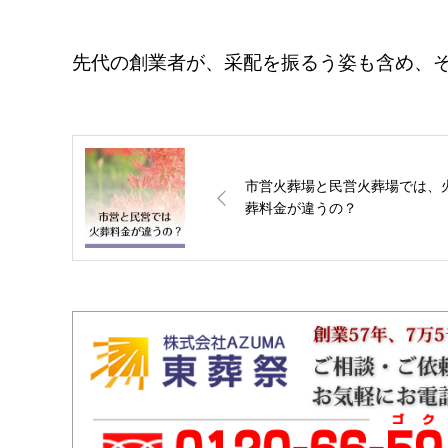
先代の創業者が、采配を振るう姿も含め、
市営火葬場と民営火葬場では、
葬料金が違うの？