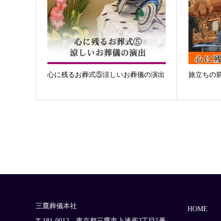
心に残るお葬式⑤涼しいお葬儀の演出
旅立ちの
三鷹葬儀本社
HOME
〒181-0012 東京都三鷹市上連雀2丁目5番