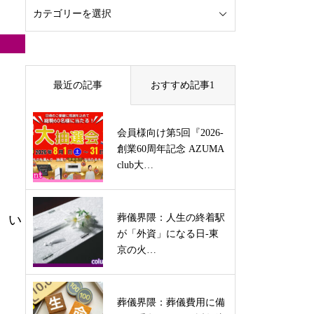
最近の記事
おすすめ記事1
会員様向け第5回『2026-
創業60周年記念 AZUMA
club大…
、い
葬儀界隈：人生の終着駅
が「外資」になる日-東
京の火…
葬儀界隈：葬儀費用に備