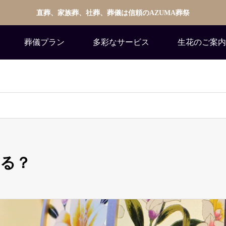
直葬、家族葬、社葬、葬儀は信頼のAZUMA葬祭
葬儀プラン
多彩なサービス
生花のご案内
る？