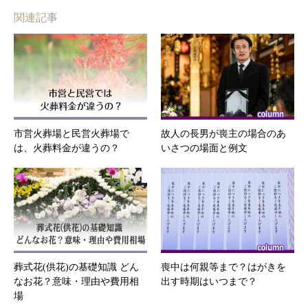
関連記事
市営火葬場と民営火葬場で
故人の長男が喪主の場合のあ
は、火葬料金が違うの？
いさつの場面と例文
葬式花(供花)の基礎知識 どん
喪中は何親等まで？はがきを
なお花？意味・理由や費用相
出す時期はいつまで？
場