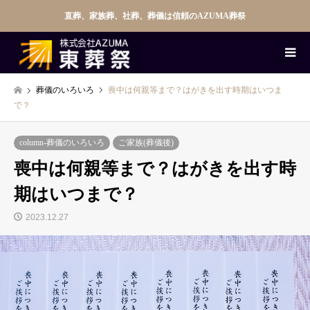
直葬、家族葬、社葬、葬儀は信頼のAZUMA葬祭
葬儀のいろいろ
喪中は何親等まで？はがきを出す時期はいつま
で？
column-葬儀のいろいろ
ご家族(葬儀後)
喪中は何親等まで？はがきを出す時
期はいつまで？
2023.12.27