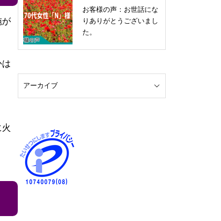
お客様の声：お世話にな
施が
りありがとうございまし
た。
かは
に火