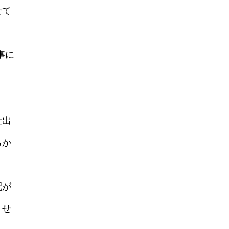
せて
事に
仕出
るか
配が
ませ