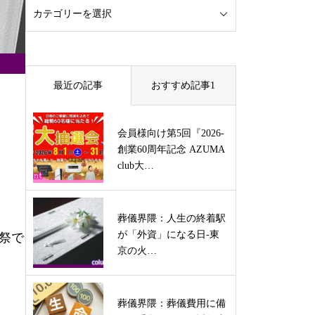
最近の記事
おすすめ記事1
会員様向け第5回『2026-
創業60周年記念 AZUMA
club大…
葬儀界隈：人生の終着駅
が「外資」になる日-東
葬祭で
京の火…
う
葬儀界隈：葬儀費用に備