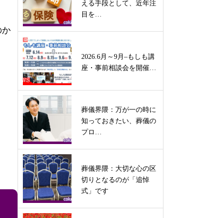
える手段として、近年注
目を…
のか
2026.6月～9月–もしも講
座・事前相談会を開催…
葬儀界隈：万が一の時に
知っておきたい、葬儀の
プロ…
葬儀界隈：大切な心の区
切りとなるのが「追悼
式」です