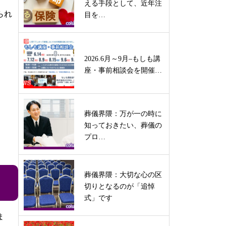
える手段として、近年注
られ
目を…
2026.6月～9月–もしも講
座・事前相談会を開催…
葬儀界隈：万が一の時に
知っておきたい、葬儀の
プロ…
葬儀界隈：大切な心の区
切りとなるのが「追悼
式」です
ま