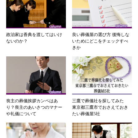
政治家は香典を渡してはいけ
良い葬儀屋の選び方 後悔しな
ないのか？
いためにどこをチェックすべ
きか
喪主の葬儀挨拶カンペはあ
三鷹で葬儀社を探してみた
り？喪主のあいさつのマナー
東京都三鷹市でおさえておき
や礼儀について
たい葬儀屋5社