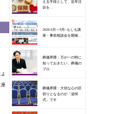
える手段として、近年注
目を…
2026.6月～9月–もしも講
座・事前相談会を開催…
葬儀界隈：万が一の時に
知っておきたい、葬儀の
プロ…
によ
に座
葬儀界隈：大切な心の区
切りとなるのが「追悼
式」です