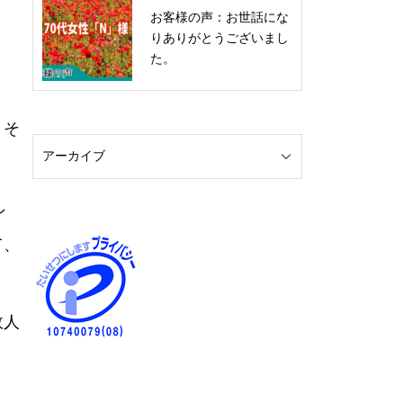
お客様の声：お世話にな
りありがとうございまし
た。
。そ
し
て、
故人
。