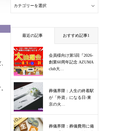
最近の記事
おすすめ記事1
会員様向け第5回『2026-
創業60周年記念 AZUMA
だ、
club大…
す。
葬儀界隈：人生の終着駅
が「外資」になる日-東
京の火…
葬儀界隈：葬儀費用に備