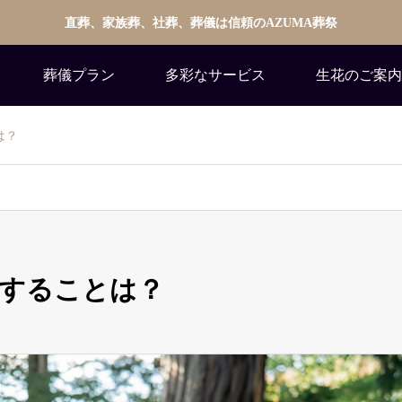
直葬、家族葬、社葬、葬儀は信頼のAZUMA葬祭
葬儀プラン
多彩なサービス
生花のご案内
は？
することは？