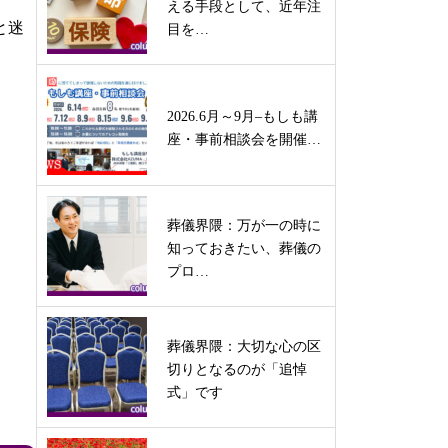
える手段として、近年注
と迷
目を…
2026.6月～9月–もしも講
座・事前相談会を開催…
葬儀界隈：万が一の時に
知っておきたい、葬儀の
プロ…
葬儀界隈：大切な心の区
切りとなるのが「追悼
式」です