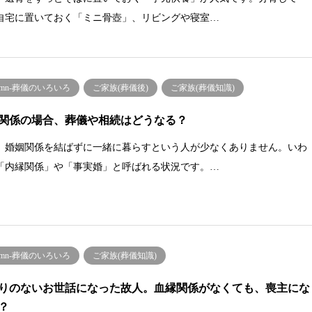
自宅に置いておく「ミニ骨壺」、リビングや寝室…
lumn-葬儀のいろいろ
ご家族(葬儀後)
ご家族(葬儀知識)
関係の場合、葬儀や相続はどうなる？
、婚姻関係を結ばずに一緒に暮らすという人が少なくありません。いわ
「内縁関係」や「事実婚」と呼ばれる状況です。…
lumn-葬儀のいろいろ
ご家族(葬儀知識)
りのないお世話になった故人。血縁関係がなくても、喪主にな
？