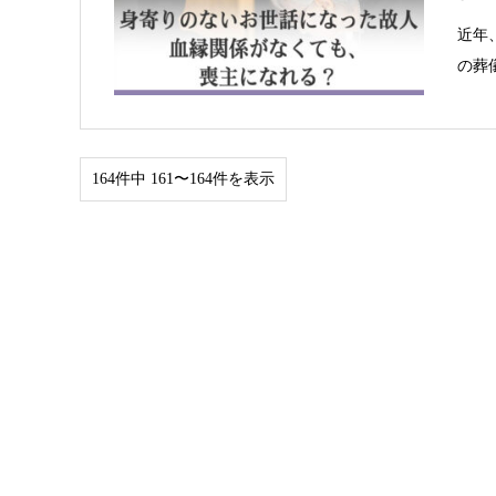
近年
の葬
164件中 161〜164件を表示