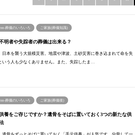
lumn-葬儀のいろいろ
ご家族(葬儀知識)
不明者や失踪者の葬儀は出来る？
、日本を襲う大規模災害。地震や津波、土砂災害に巻き込まれて命を失
という人も少なくありません。また、失踪したま…
lumn-葬儀のいろいろ
ご家族(葬儀後)
供養をご存じですか？遺骨をそばに置いておく3つの新たな供
法
、遺骨をずっとそばに置いておく「手元供養」が人気です。分骨して一