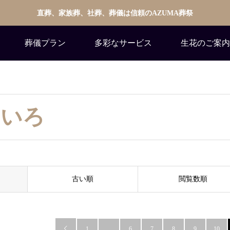
直葬、家族葬、社葬、葬儀は信頼のAZUMA葬祭
葬儀プラン
多彩なサービス
生花のご案内
ろいろ
古い順
閲覧数順

1
…
6
7
8
9
10