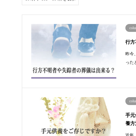
co
行方
昨今
った
co
手元
養方
近年