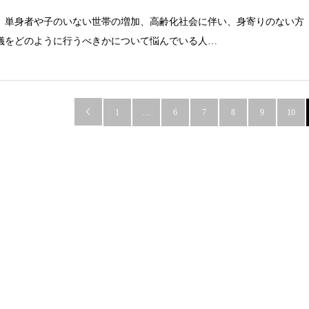
、単身者や子のいない世帯の増加、高齢化社会に伴い、身寄りのない方
儀をどのように行うべきかについて悩んでいる人…

1
…
6
7
8
9
10