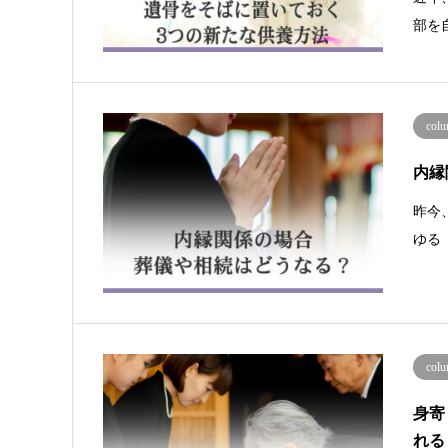
部を
co
内縁
昨今
ゆる
co
身寄
れる