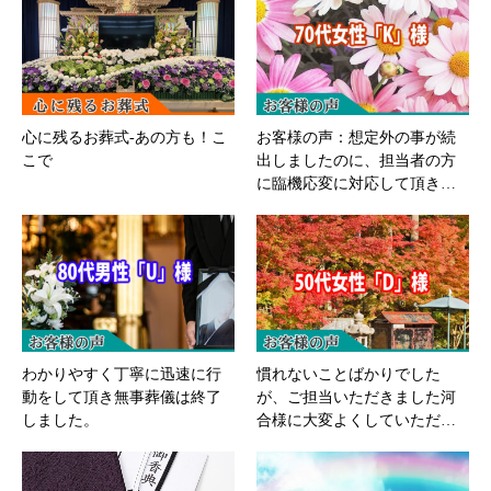
心に残るお葬式-あの方も！こ
お客様の声：想定外の事が続
こで
出しましたのに、担当者の方
に臨機応変に対応して頂き…
わかりやすく丁寧に迅速に行
慣れないことばかりでした
動をして頂き無事葬儀は終了
が、ご担当いただきました河
しました。
合様に大変よくしていただ…