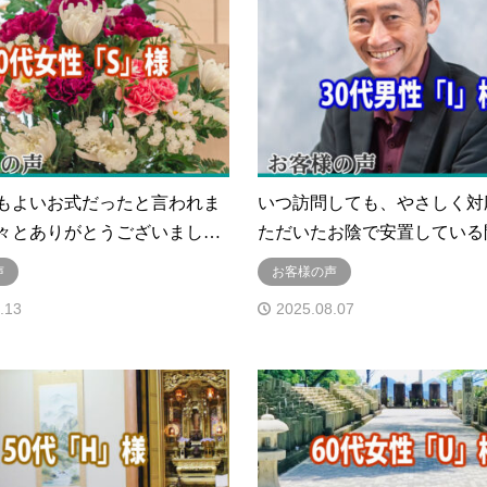
もよいお式だったと言われま
いつ訪問しても、やさしく対
々とありがとうございまし…
ただいたお陰で安置している
声
お客様の声
.13
2025.08.07