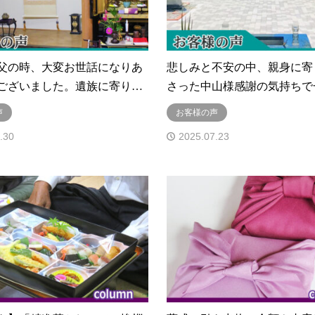
父の時、大変お世話になりあ
悲しみと不安の中、親身に寄
ございました。遺族に寄り…
さった中山様感謝の気持ちで
声
お客様の声
.30
2025.07.23