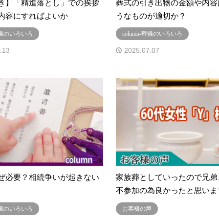
き】「精進落とし」での挨拶
葬式の引き出物の金額や内容
内容にすればよいか
うなものが適切か？
-葬儀のいろいろ
column-葬儀のいろいろ
.13
2025.07.07
ぜ必要？相続争いが起きない
家族葬としていったので兄弟
不参加の為良かったと思いま
-葬儀のいろいろ
お客様の声