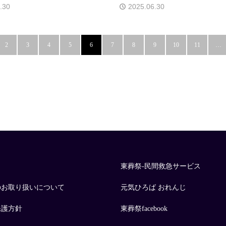
.30
2025.06.30
2
3
4
5
6
7
8
9
10
11
…
東葬祭-民間救急サービス
のお取り扱いについて
元気ひろば おれんじ
保護方針
東葬祭facebook