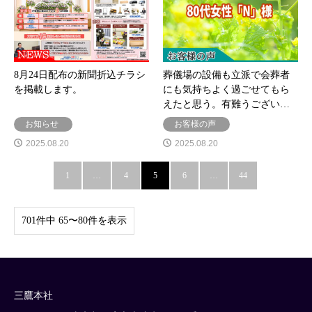
8月24日配布の新聞折込チラシ
葬儀場の設備も立派で会葬者
を掲載します。
にも気持ちよく過ごせてもら
えたと思う。有難うござい…
お知らせ
お客様の声
2025.08.20
2025.08.20
1
…
4
5
6
…
44
701件中 65〜80件を表示
三鷹本社