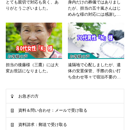
とても親切で対応も良く、あ
身内だけの葬儀ではありまし
りがとうございました。
たが、担当の五十嵐さんはじ
めみな様の対応には感謝し…
担当の後藤様（三鷹）には大
遠隔地で心配しましたが、遺
変お世話になりました。
体の安置保管、手際の良い打
ち合わせ等々で宿泊不要の…
お急ぎの方
資料＆問い合わせ：メールで受け取る
資料請求：郵送で受け取る