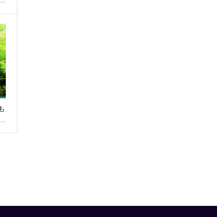
…
も
…