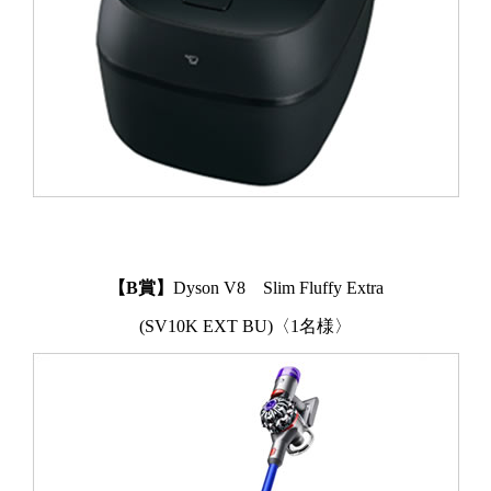
【B賞】
Dyson V8 Slim Fluffy Extra
(SV10K EXT BU)〈1名様〉