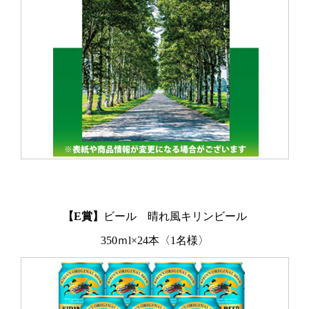
【E賞】
ビール 晴れ風キリンビール
350ｍl×24本〈1名様〉